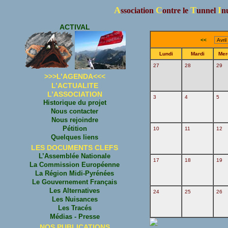
A
C
T
I
ssociation
ontre le
unnel
nu
ACTIVAL
<<
Lundi
Mardi
Mer
27
28
29
>>>L’AGENDA<<<
L’ACTUALITE
L’ASSOCIATION
3
4
5
Historique du projet
Nous contacter
Nous rejoindre
Pétition
10
11
12
Quelques liens
LES DOCUMENTS CLEFS
L’Assemblée Nationale
17
18
19
La Commission Européenne
La Région Midi-Pyrénées
Le Gouvernement Français
Les Alternatives
24
25
26
Les Nuisances
Les Tracés
Médias - Presse
NOS PUBLICATIONS