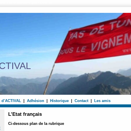
che
menu
contenu
plan
Courrier
CTIVAL
n d’ACTIVAL
|
Adhésion
|
Historique
|
Contact
|
Les amis
L’Etat français
Ci-dessous plan de la rubrique
E