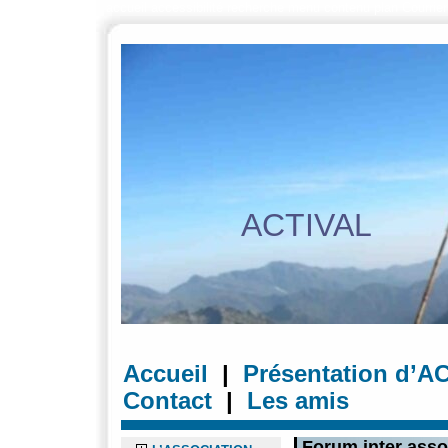
accueil
accessibilité
recherche
menu
contenu
plan
Courrier
ACTIVAL
Accueil
|
Présentation d’A
Contact
|
Les amis
Forum inter asso