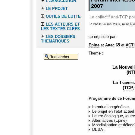
L’ASSOCIATION
2007
LE PROJET
OUTILS DE LUTTE
Le collectif anti-TCP po
LES ACTEURS ET
Publié le 26 mai 2007, mise à jo
LES TEXTES CLEFS
co-organisé par :
LES DOSSIERS
THEMATIQUES
Epine
et
Attac 65
et
ACT
Thème :
La Nouvell
(
NT
La Travers
(
TCP
,
Programme de ce Forum
Introduction générale
Le projet en l’état actuel 
Leurre écologique, leurr
Alternatives (
Epine
)
Mondialisation et délocal
DEBAT