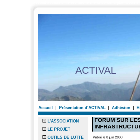
accueil
accessibilité
recherche
menu
contenu
plan
Courrier
ACTIVAL
Accueil
|
Présentation d’ACTIVAL
|
Adhésion
|
H
FORUM SUR LE
L’ASSOCIATION
INFRASTRUCTU
LE PROJET
OUTILS DE LUTTE
Publié le 8 juin 2008