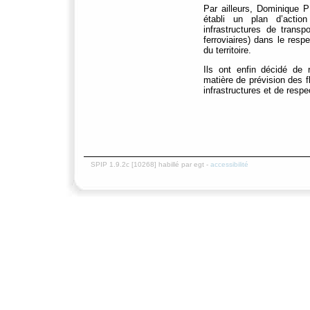
Par ailleurs, Dominiqu
établi un plan d’action
infrastructures de transp
ferroviaires) dans le res
du territoire.
Ils ont enfin décidé de r
matière de prévision des f
infrastructures et de resp
SPIP 1.9.2c [10268] habillé par egt -
accessibilité