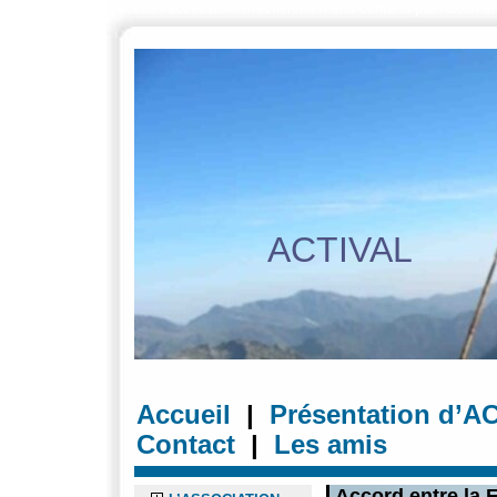
accueil
accessibilité
recherche
menu
contenu
plan
Courrier
ACTIVAL
Accueil
|
Présentation d’A
Contact
|
Les amis
Accord entre la 