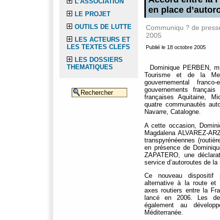
L’ASSOCIATION
en place d’autoro
LE PROJET
OUTILS DE LUTTE
Communiqu ? de presse d
2005
LES ACTEURS ET
LES TEXTES CLEFS
Publié le 18 octobre 2005
LES DOSSIERS
THEMATIQUES
Dominique PERBEN, minis
Tourisme et de la Mer,
gouvernemental franco-
gouvernements français 
françaises Aquitaine, Mi
quatre communautés aut
Navarre, Catalogne.
A cette occasion, Domi
Magdalena ALVAREZ-ARZA, 
transpyrénéennes (routière
en présence de Dominiqu
ZAPATERO, une déclarati
service d’autoroutes de la
Ce nouveau dispositif p
alternative à la route e
axes routiers entre la Fr
lancé en 2006. Les deu
également au dévelop
Méditerranée.