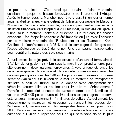
Le projet du siècle ! C’est ainsi que certains médias marocains
qualifient le projet de liaison ferroviaire entre l’Europe et l’Afrique.
Après le tunnel sous la Manche, peut-être y aura-t-il un jour un tunnel
sous la Méditerranée, via le détroit de Gibraltar qui sépare le Maroc et
l’Espagne. Si l’un a été possible, pourquoi pas l’autre, même si la
situation financière catastrophique d’Eurotunnel, la société qui gère le
tunnel sous la Manche, incite à la prudence ? En tout cas, les choses
avancent. Une étape importante a été franchie en juin avec l’annonce
par le ministre marocain de l’Équipement et du Transport, Karim
Ghellab, de l’achèvement « à 95 % » de la campagne de forages pour
l’étude géologique du tracé du tunnel. Une campagne indispensable
pour identifier la nature des sols sous-marins.
Actuellement, le projet prévoit la construction d’un tunnel ferroviaire de
37,7 km de long, dont 27,7 km sous la mer. Il comprendrait une, puis,
ultérieurement, deux galeries ferroviaires à voie unique et, entre les
deux, une galerie de service et de sécurité communiquant avec les
galeries principales tous les 340 m. La profondeur maximale du tunnel
serait de 340 m sous le niveau de la mer. Le système de transport est
similaire à celui du tunnel sous la Manche avec chargement des
véhicules (automobiles et camions) sur le train et déchargement à
l’arrivée. La capacité annuelle de transport serait de 1,6 million de
voitures, 500 000 poids lourds et 16 millions de passagers. Le devis
est, lui aussi, impressionnant : 4 milliards de dollars. Actuellement, les
gouvernements marocain et espagnol cofinancent les études dont
l’achèvement, nécessaire au démarrage des travaux, est prévu pour
2008. Pour ces derniers, une demande officielle de financement a été
adressée à l’Union européenne pour ce qui sera sans doute le plus