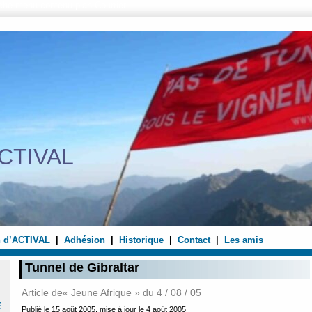
che
menu
contenu
plan
Courrier
CTIVAL
n d’ACTIVAL
|
Adhésion
|
Historique
|
Contact
|
Les amis
Tunnel de Gibraltar
Article de« Jeune Afrique » du 4 / 08 / 05
E
Publié le 15 août 2005, mise à jour le 4 août 2005