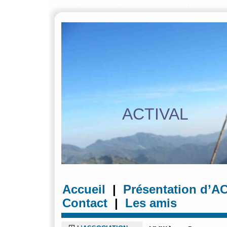
accueil
accessibilité
recherche
menu
contenu
plan
Courrier
ACTIVAL
Accueil
|
Présentation d’A
Contact
|
Les amis